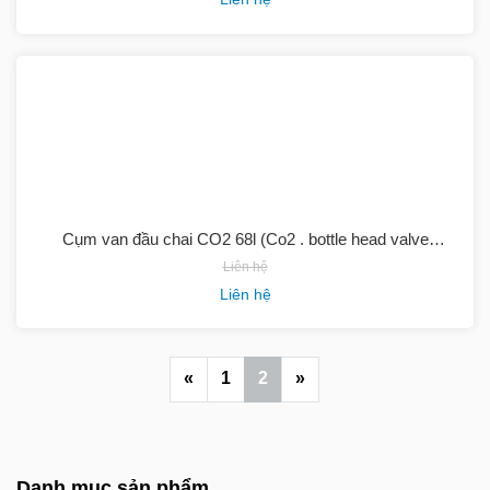
Cụm van đầu chai CO2 68l (Co2 . bottle head valve
assembly 68ltr)
Liên hệ
Liên hệ
«
1
2
»
Danh mục sản phẩm